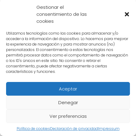
Gestionar el
consentimiento de las
cookies
Utilizamos tecnologías como las cookies para almacenar y/o
acceder a la información del dispositivo. Lo hacemos para mejorar
la experiencia de navegación y para mostrar anuncios (no)
personalizados. El consentimiento a estas tecnologías nos
permitirá procesar datos como el comportamiento de navegación
o los ID's únicos en este sitio. No consentir o retirar el
consentimiento, puede afectar negativamente a ciertas
características y funciones.
Aceptar
Hay alguna consecuencia o
Denegar
efecto secundario al pedir
un deseo a Shenron
Ver preferencias
Política de cookies
Declaración de privacidad
Impressum
Cuando se trata de pedir un deseo a