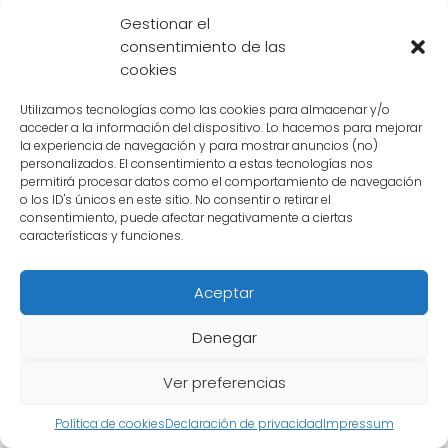
como en el caso de Trunks de Dragon Ball, es
Gestionar el
importante tomar en cuenta el
significado
consentimiento de las
cookies
original del nombre
en el idioma japonés y
encontrar una adaptación que conserve su
Utilizamos tecnologías como las cookies para almacenar y/o
esencia y resonancia en el nuevo idioma.
acceder a la información del dispositivo. Lo hacemos para mejorar
la experiencia de navegación y para mostrar anuncios (no)
personalizados. El consentimiento a estas tecnologías nos
permitirá procesar datos como el comportamiento de navegación
Significado de Trunks en japonés
o los ID's únicos en este sitio. No consentir o retirar el
consentimiento, puede afectar negativamente a ciertas
En el caso de Trunks, su nombre en japonés es
características y funciones.
"Torankusu" (トランクス), que proviene de la
palabra inglesa "trunks" que significa "baúl" o
Aceptar
"maleta". Este nombre fue elegido para
representar el hecho de que Trunks utiliza una
Denegar
especie de
maleta del futuro
para viajar en
Ver preferencias
el tiempo.
Política de cookies
Declaración de privacidad
Impressum
Además, en japonés, "torankusu" también es