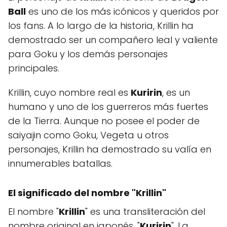
Ball
es uno de los más icónicos y queridos por
los fans. A lo largo de la historia, Krillin ha
demostrado ser un compañero leal y valiente
para Goku y los demás personajes
principales.
Krillin, cuyo nombre real es
Kuririn
, es un
humano y uno de los guerreros más fuertes
de la Tierra. Aunque no posee el poder de
saiyajin como Goku, Vegeta u otros
personajes, Krillin ha demostrado su valía en
innumerables batallas.
El significado del nombre "
Krillin
"
El nombre "
Krillin
" es una transliteración del
nombre original en japonés, "
Kuririn
". La