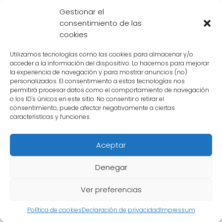
la historia, equilibrando la tensión y la acción
Gestionar el
presentes en la trama.
consentimiento de las
cookies
Además de su personalidad, el nombre de
Krillin también tiene un significado interesante.
Utilizamos tecnologías como las cookies para almacenar y/o
acceder a la información del dispositivo. Lo hacemos para mejorar
Krillin proviene del término japonés "kuririn",
la experiencia de navegación y para mostrar anuncios (no)
que significa "castaña" o "nuez". Esta elección
personalizados. El consentimiento a estas tecnologías nos
permitirá procesar datos como el comportamiento de navegación
de nombre podría estar relacionada con la
o los ID's únicos en este sitio. No consentir o retirar el
apariencia
de Krillin, quien tiene una
cabeza
consentimiento, puede afectar negativamente a ciertas
características y funciones.
calva y redonda
, similar a una nuez.
Aceptar
Krillin se ha convertido en un personaje icónico
en Dragon Ball por su valentía, lealtad,
Denegar
sentido del humor y su nombre único. Su
presencia en la serie ha dejado un legado
Ver preferencias
duradero y ha ganado el cariño de los fans
Política de cookies
Declaración de privacidad
Impressum
en todo el mundo.