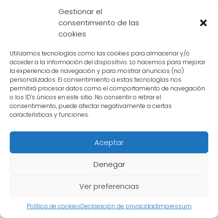
Gestionar el
Cell
, una bio-creación hecha de las células
consentimiento de las
de los guerreros más poderosos, también
cookies
podría haber tenido motivos para asesinar a
Utilizamos tecnologías como las cookies para almacenar y/o
Kaio-Sama. Si bien Cell fue derrotado en la
acceder a la información del dispositivo. Lo hacemos para mejorar
serie, puede haber sobrevivido y estar
la experiencia de navegación y para mostrar anuncios (no)
personalizados. El consentimiento a estas tecnologías nos
buscando venganza. Su deseo de demostrar
permitirá procesar datos como el comportamiento de navegación
su superioridad y su sed de poder podrían
o los ID's únicos en este sitio. No consentir o retirar el
consentimiento, puede afectar negativamente a ciertas
haberlo llevado a cometer este crimen. Sin
características y funciones.
embargo, esto también parece poco
probable, ya que Cell ha sido derrotado en el
Aceptar
pasado y no parece tener una razón
Denegar
específica para atacar a Kaio-Sama.
Ver preferencias
5. Majin Buu
Política de cookies
Declaración de privacidad
Impressum
Majin Buu
, un ser antiguo y poderoso,