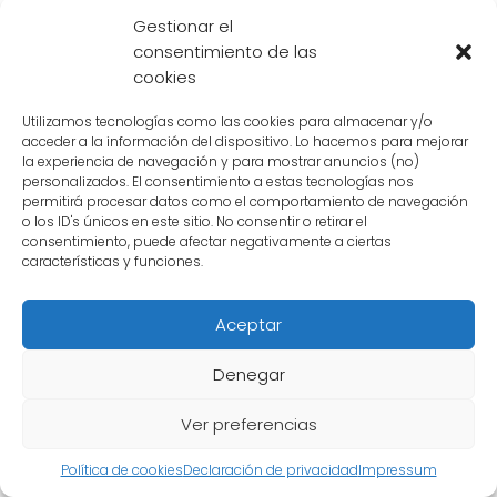
Gestionar el
En
Dragon Ball
, uno de los villanos más
consentimiento de las
memorables es Cell, un ser bioandroide
cookies
creado por el Dr. Gero. Sin embargo, la edad
Utilizamos tecnologías como las cookies para almacenar y/o
exacta de Cell es un tema de debate entre
acceder a la información del dispositivo. Lo hacemos para mejorar
los fanáticos de la serie. Aunque no se
la experiencia de navegación y para mostrar anuncios (no)
personalizados. El consentimiento a estas tecnologías nos
menciona explícitamente en el anime o el
permitirá procesar datos como el comportamiento de navegación
manga, podemos
inferir su edad
a través
o los ID's únicos en este sitio. No consentir o retirar el
consentimiento, puede afectar negativamente a ciertas
de varias pistas y referencias.
características y funciones.
Origen de Cell
Aceptar
Cell fue creado por el Dr. Gero utilizando
Denegar
células de varios guerreros poderosos, como
Goku, Vegeta, Piccolo y Freezer. Estas células
Ver preferencias
le otorgan a Cell
habilidades y poderes
Política de cookies
Declaración de privacidad
Impressum
excepcionales
, lo que lo convierte en un