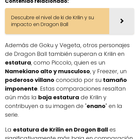
Contenido relacionado:
Descubre el nivel de ki de Krilin y su
impacto en Dragon Ball
Además de Goku y Vegeta, otros personajes
de Dragon Ball también superan a Krilin en
estatura
, como Piccolo, quien es un
Namekiano alto y musculoso
, y Freezer, un
poderoso villano
conocido por su
tamaño
imponente
. Estas comparaciones resaltan
aún más la
baja estatura
de Krilin y
contribuyen a su imagen de "
enano
" en la
serie.
La
estatura de Krilin en Dragon Ball
es
significativamente más baja en comparación