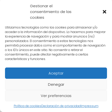
Hay varios factores que explican por qué
Gestionar el
Krilin, el popular personaje de Dragon Ball, es
consentimiento de las
cookies
considerado
enano
. Tanto desde el punto de
vista narrativo como de diseño, estos
Utilizamos tecnologías como las cookies para almacenar y/o
elementos contribuyen a la percepción de su
acceder a la información del dispositivo. Lo hacemos para mejorar
la experiencia de navegación y para mostrar anuncios (no)
estatura.
personalizados. El consentimiento a estas tecnologías nos
permitirá procesar datos como el comportamiento de navegación
o los ID's únicos en este sitio. No consentir o retirar el
Razones narrativas
consentimiento, puede afectar negativamente a ciertas
características y funciones.
En primer lugar, desde el punto de vista
narrativo, la estatura de Krilin se utiliza como
Aceptar
un recurso para resaltar su
valentía y
determinación
. A pesar de ser más pequeño
Denegar
que la mayoría de los personajes, Krilin
Ver preferencias
demuestra una gran fuerza y coraje en sus
batallas. Su tamaño contrasta con su
Política de cookies
Declaración de privacidad
Impressum