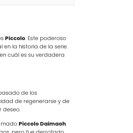
es
Piccolo
. Este poderoso
 la historia de la serie.
en cuál es su verdadera
pasado de los
acidad de regenerarse y de
r deseo.
llamado
Piccolo Daimaoh
.
gos, pero fue derrotado.