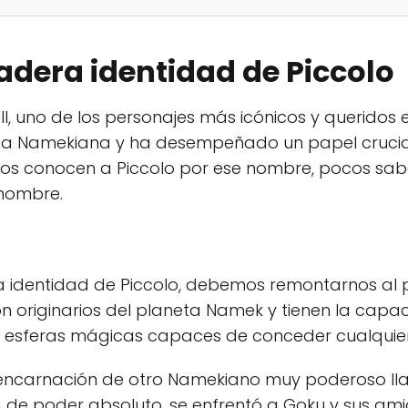
adera identidad de Piccolo
ll, uno de los personajes más icónicos y queridos 
za Namekiana y ha desempeñado un papel crucial en
s conocen a Piccolo por ese nombre, pocos sab
 nombre.
a identidad de Piccolo, debemos remontarnos al 
son originarios del planeta Namek y tienen la cap
s esferas mágicas capaces de conceder cualquie
 reencarnación de otro Namekiano muy poderoso 
a de poder absoluto, se enfrentó a Goku y sus ami