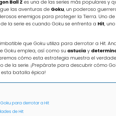
gon Ball Z
es una de las series más populares y qu
sigue las aventuras de
Goku
, un poderoso guerrer
derosos enemigos para proteger la Tierra. Uno d
de la serie es cuando Goku se enfrenta a
Hit
, un
imbatible que Goku utiliza para derrotar a Hit. A
que Goku emplea, así como su
astucia
y
determin
remos cómo esta estrategia muestra el verdadero
o de la serie. ¡Prepárate para descubrir cómo Gok
 esta batalla épica!
 Goku para derrotar a Hit
idades de Hit