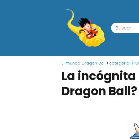
El mundo Dragon Ball
categoria-Trun
La incógnita
Dragon Ball?