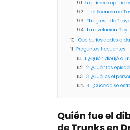
La primera aparició
La influencia de T
El regreso de Tori
La revelación: Toy
Qué curiosidades o dat
Preguntas frecuentes
1. ¿Quién dibujó a T
2. ¿Cuántos episodi
3. ¿Cuál es el pers
4. ¿Cuándo se estr
Quién fue el di
de Trunks en D